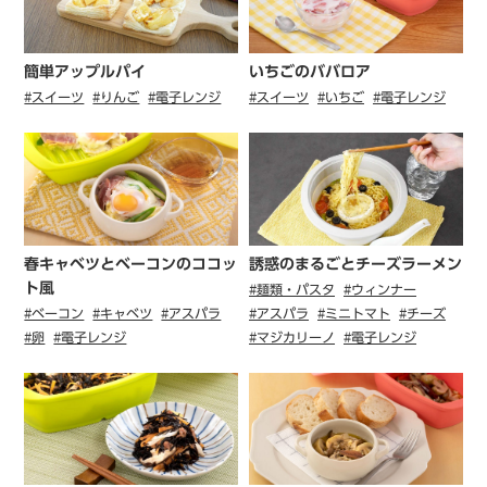
簡単アップルパイ
いちごのババロア
#スイーツ
#りんご
#電子レンジ
#スイーツ
#いちご
#電子レンジ
春キャベツとベーコンのココッ
誘惑のまるごとチーズラーメン
ト風
#麺類・パスタ
#ウィンナー
#ベーコン
#キャベツ
#アスパラ
#アスパラ
#ミニトマト
#チーズ
#卵
#電子レンジ
#マジカリーノ
#電子レンジ