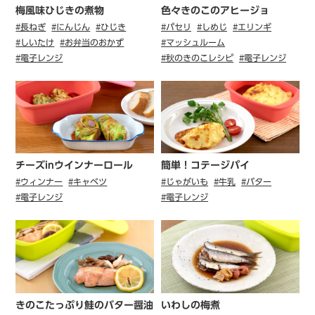
梅風味ひじきの煮物
⾊々きのこのアヒージョ
#長ねぎ
#にんじん
#ひじき
#パセリ
#しめじ
#エリンギ
#しいたけ
#お弁当のおかず
#マッシュルーム
#電子レンジ
#秋のきのこレシピ
#電子レンジ
チーズinウインナーロール
簡単！コテージパイ
#ウィンナー
#キャベツ
#じゃがいも
#牛乳
#バター
#電子レンジ
#電子レンジ
きのこたっぷり鮭のバター醤油
いわしの梅煮