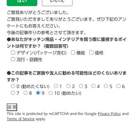
はい
いいえ
ご意見ありがとうございました。
ご意見いただきましてありがとうございます。ぜひ下記のアン
ケートにもお答えください。
今後の記事作りの参考とさせて頂きます。
●あなたがキッチン用品・インテリアを買う際に重視するポイ
ントは何ですか？（複数回答可）
デザイン(パッケージ含む)
機能
価格
流行・話題性
●この記事をご家族や友人に勧める可能性はどのくらいありま
すか？
0 (勧めたくない)
1
2
3
4
5
6
7
8
9
10 (勧めたい)
This site is protected by reCAPTCHA and the Google
Privacy Policy
and
Terms of Service
apply.