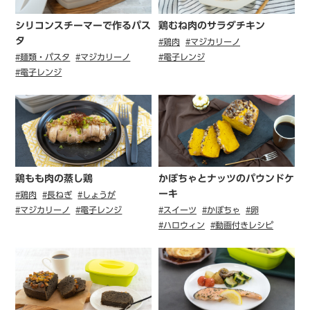
シリコンスチーマーで作るパス
鶏むね肉のサラダチキン
タ
#鶏肉
#マジカリーノ
#麺類・パスタ
#マジカリーノ
#電子レンジ
#電子レンジ
鶏もも肉の蒸し鶏
かぼちゃとナッツのパウンドケ
ーキ
#鶏肉
#長ねぎ
#しょうが
#マジカリーノ
#電子レンジ
#スイーツ
#かぼちゃ
#卵
#ハロウィン
#動画付きレシピ