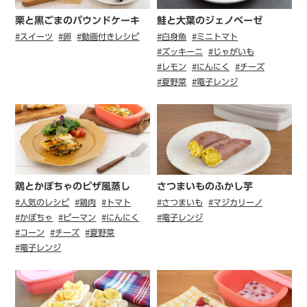
栗と黒ごまのパウンドケーキ
鮭と大葉のジェノベーゼ
#スイーツ
#卵
#動画付きレシピ
#白身魚
#ミニトマト
#ズッキーニ
#じゃがいも
#レモン
#にんにく
#チーズ
#夏野菜
#電子レンジ
鶏とかぼちゃのピザ風蒸し
さつまいものふかし芋
#人気のレシピ
#鶏肉
#トマト
#さつまいも
#マジカリーノ
#かぼちゃ
#ピーマン
#にんにく
#電子レンジ
#コーン
#チーズ
#夏野菜
#電子レンジ