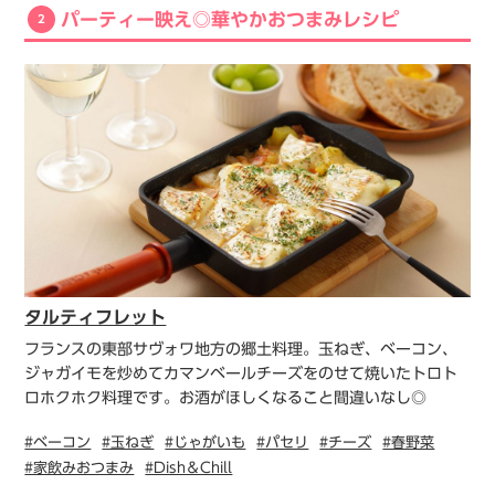
パーティー映え◎華やかおつまみレシピ
2
タルティフレット
フランスの東部サヴォワ地方の郷土料理。玉ねぎ、ベーコン、
ジャガイモを炒めてカマンベールチーズをのせて焼いたトロト
ロホクホク料理です。お酒がほしくなること間違いなし◎
#ベーコン
#玉ねぎ
#じゃがいも
#パセリ
#チーズ
#春野菜
#家飲みおつまみ
#Dish＆Chill