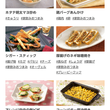
ホタテ明太マヨ炒め
鶏バーグあんかけ
#きゅうり
#家飲みおつまみ
#鶏肉
#卵
#家飲みおつまみ
シガー・スティック
厚揚げのネギ味噌焼き
#揚げ物
#えび
#パセリ
#チーズ
#長ねぎ
#しょうが
#厚揚げ
#家飲みおつまみ
#オーヴェル
#家飲みおつまみ
#グレービークック
アレンジ自由の餅ピザ
コーンバター醤油焼き