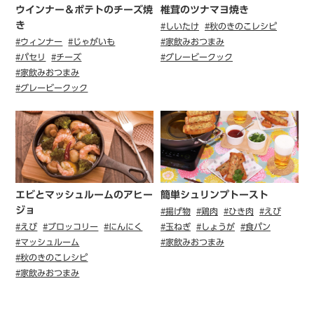
ウインナー＆ポテトのチーズ焼
椎茸のツナマヨ焼き
き
#しいたけ
#秋のきのこレシピ
#ウィンナー
#じゃがいも
#家飲みおつまみ
#パセリ
#チーズ
#グレービークック
#家飲みおつまみ
#グレービークック
エビとマッシュルームのアヒー
簡単シュリンプトースト
ジョ
#揚げ物
#鶏肉
#ひき肉
#えび
#えび
#ブロッコリー
#にんにく
#玉ねぎ
#しょうが
#食パン
#マッシュルーム
#家飲みおつまみ
#秋のきのこレシピ
#家飲みおつまみ