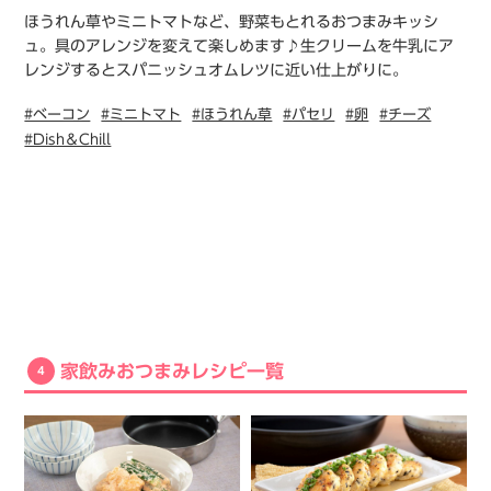
ほうれん草やミニトマトなど、野菜もとれるおつまみキッシ
ュ。具のアレンジを変えて楽しめます♪生クリームを牛乳にア
レンジするとスパニッシュオムレツに近い仕上がりに。
#ベーコン
#ミニトマト
#ほうれん草
#パセリ
#卵
#チーズ
#Dish＆Chill
家飲みおつまみレシピ一覧
4