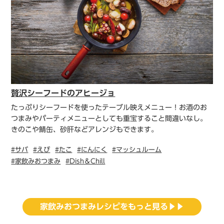
贅沢シーフードのアヒージョ
たっぷりシーフードを使ったテーブル映えメニュー！お酒のお
つまみやパーティメニューとしても重宝すること間違いなし。
きのこや鯖缶、砂肝などアレンジもできます。
#サバ
#えび
#たこ
#にんにく
#マッシュルーム
#家飲みおつまみ
#Dish＆Chill
家飲みおつまみレシピをもっと見る▶▶