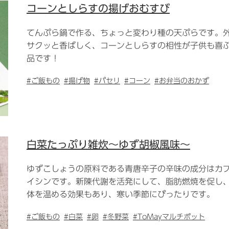
コーンとしらすの揚げおむすび
てんぷら鍋で作る、ちょっと変わり種の天ぷらです。
サクッと香ばしく、コーンとしらすの相性が子供も喜
品です！
#ご飯もの
#揚げ物
#パセリ
#コーン
#お弁当のおかず
白菜たっぷり雑炊～ゆず胡椒風味～
ゆずこしょうの原料である青唐辛子の辛味の成分はカ
イシンです。新陳代謝を活発にして、脂肪燃焼を促し
体を温める効果もあり、寒い季節にぴったりです。
#ご飯もの
#白菜
#卵
#冬野菜
#ToMayマルチポット