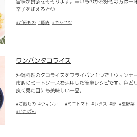
旨味が食欲をそそります。辛いものがお好きな方は一
辛子を加えると◎
#ご飯もの
#豚肉
#キャベツ
ワンパンタコライス
沖縄料理のタコライスをフライパン１つで！ウィンナ
市販のミートソースを活用した簡単レシピです。色ど
良く見た目にも美味しい一品。
#ご飯もの
#ウィンナー
#ミニトマト
#レタス
#卵
#夏野菜
#じたぱん