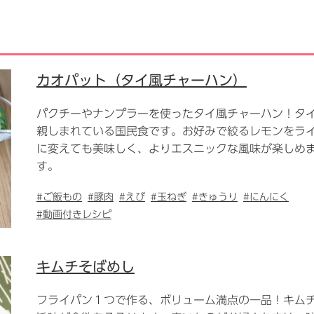
カオパット（タイ風チャーハン）
パクチーやナンプラーを使ったタイ風チャーハン！タ
親しまれている国民食です。お好みで絞るレモンをラ
に変えても美味しく、よりエスニックな風味が楽しめ
す。
#ご飯もの
#豚肉
#えび
#玉ねぎ
#きゅうり
#にんにく
#動画付きレシピ
キムチそばめし
フライパン１つで作る、ボリューム満点の一品！キム